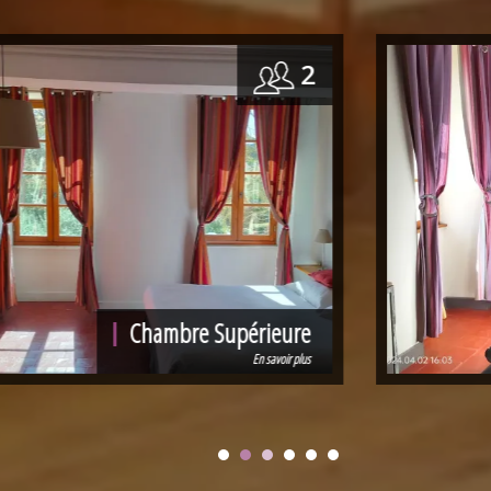
2
2
e
Chambre Deluxe
lus
En savoir plus