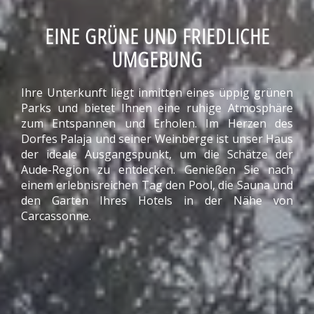
EINE GRÜNE UND FRIEDLICHE
UMGEBUNG
Ihre Unterkunft liegt inmitten eines üppig grünen
Parks und bietet Ihnen eine ruhige Atmosphäre
zum Entspannen und Erholen. Im Herzen des
Dorfes Palaja und seiner Weinberge ist unser Haus
der ideale Ausgangspunkt, um die Schätze der
Aude-Region zu entdecken. Genießen Sie nach
einem erlebnisreichen Tag den Pool, die Sauna und
den Garten Ihres Hotels in der Nähe von
Carcassonne.