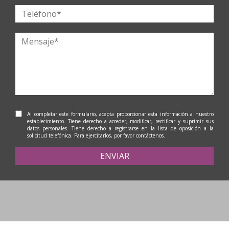
Al completar este formulario, acepta proporcionar esta información a nuestro
establecimiento. Tiene derecho a acceder, modificar, rectificar y suprimir sus
datos personales. Tiene derecho a registrarse en la lista de oposición a la
solicitud telefónica. Para ejercitarlos, por favor contáctenos.
ENVIAR