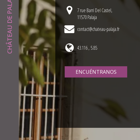
CHÂTEAU DE PALAJA
7 rue Barri Del Castel,
11570 Palaja
contact@chateau-palaja.fr
43.116 , 5.85
ENCUÉNTRANOS