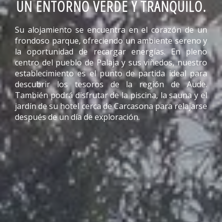
UN ENTORNO VERDE Y TRANQUILO.
Su alojamiento se encuentra en el corazón de un
frondoso parque, ofreciendo un ambiente sereno y
la oportunidad de recargar energías. En pleno
centro del pueblo de Palaja y sus viñedos, nuestro
establecimiento es el punto de partida ideal para
descubrir los tesoros de la región de Aude.
También podrá disfrutar de la piscina, la sauna y el
jardín de su hotel cerca de Carcasona para relajarse
después de un día de exploración.