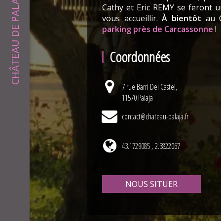
CHÂTEAU DE PALAJA
Cathy et Eric REMY se feront u
vous accueillir.
À bientôt
au C
parking près de Carcassonne
!
Coordonnées
7 rue Barri Del Castel,
11570 Palaja
contact@chateau-palaja.fr
43.1729085 , 2.3822067
NOUS SITUER