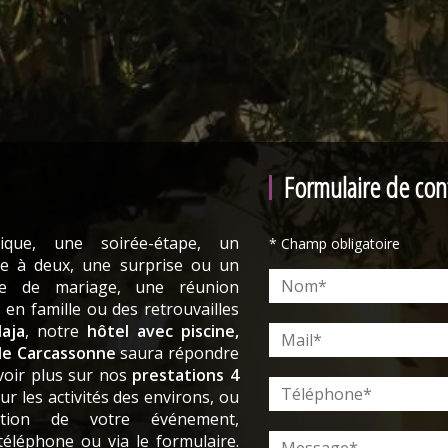
Formulaire de con
que, une soirée-étape, un
* Champ obligatoire
e à deux, une surprise ou un
re de mariage, une réunion
 en famille ou des retrouvailles
aja
, notre
hôtel avec piscine,
de Carcassonne
saura répondre
voir plus sur nos
prestations 4
sur les activités des environs, ou
ation de votre événement,
téléphone ou via le formulaire.